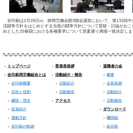
全印刷は2月28日㈮、静岡労働会館3階会議室において、第133回中
活闘争方針をはじめとする当面の闘争方針について質疑・討論がおこ
めとした25春闘における各種要求について原案通り満場一致決定しま
トップページ
委員長挨拶
退職者の会
全印刷局労働組合とは
活動紹介・報告
概要
全印刷概要
活動紹介
会長挨拶
目的と役割
活動報告
活動紹介
綱領・理念
アクセス
活動報告
役員紹介
ダウンロード
運動方針
機関紙
全印刷の軌跡
組合歌