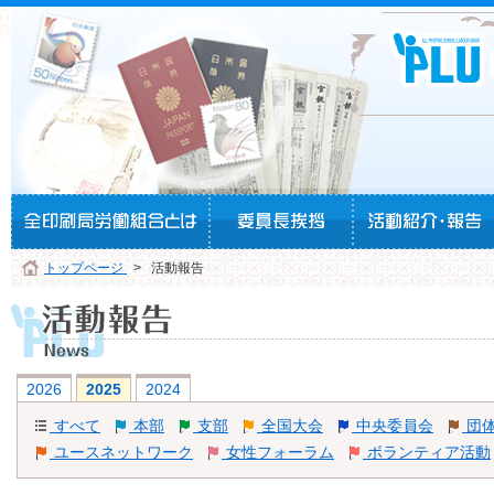
トップページ
> 活動報告
全印刷概要
活動紹介
目的と役割
活動報告
綱領・理念
2026
2025
2024
すべて
本部
支部
全国大会
中央委員会
団
役員紹介
ユースネットワーク
女性フォーラム
ボランティア活動
運動方針