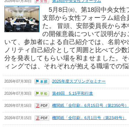
2026年07月30日
第18回中央女性フォーラム
綱領・理念
5月8日㈮、第18回中央女性
支部から女性フォーラム組合
役員紹介
た。 冒頭、安部委員長から
運動方針
の開催意義について説明がお
いて、参加者による自己紹介では、名前や
全印刷の軌跡
ノリティ自己紹介として周囲と比べて少数
分を発表してもらい場を和ませました。そ
ィングでは、それぞれが抱える職場での悩み.
2026年07月30日
2025年度スプリングセミナー
2026年07月30日
第49回 5.15平和行進
2026年07月16日
機関紙「全印刷」6月15日号（第2350号）
2026年07月15日
機関紙「全印刷」6月1日号（第2349号）